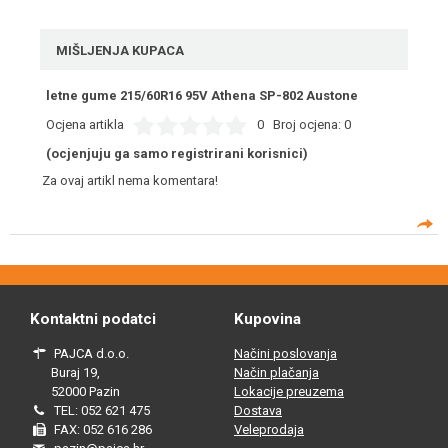
MIŠLJENJA KUPACA
letne gume 215/60R16 95V Athena SP-802 Austone
Ocjena artikla
0
Broj ocjena:
0
(ocjenjuju ga samo registrirani korisnici)
Za ovaj artikl nema komentara!
Kontaktni podatci
Kupovina
PAJCA d.o.o.
Načini poslovanja
Buraj 19,
Način plačanja
52000 Pazin
Lokacije preuzema
TEL: 052 621 475
Dostava
FAX: 052 616 286
Veleprodaja