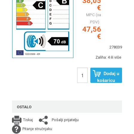
38,05
€
MPC (sa
PDV)
47,56
€
278039
Zaliha: 4 ili više
Dodaj u
košaricu
OSTALO
Pošalji prijatelju
Tiskaj
Pitanje stručnjaku: