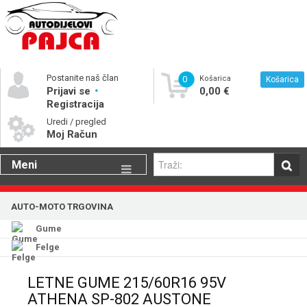
Postanite naš član
0
Košarica
Košarica
Prijavi se
0,00 €
Registracija
Uredi / pregled
Moj Račun
Meni
Gume
AUTO-MOTO TRGOVINA
Motorna ulja
Gume
Katalog rezervnih dijelova
Felge
LETNE GUME 215/60R16 95V
ATHENA SP-802 AUSTONE