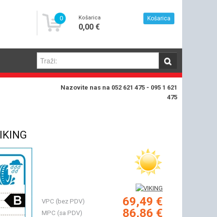
0
Košarica
Košarica
0,00 €
Nazovite nas na 052 621 475 - 095 1 621
475
IKING
69,49 €
VPC (bez PDV)
86,86 €
MPC (sa PDV)