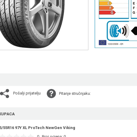
Pošalji prijatelju
Pitanje stručnjaku:
KUPACA
5/55R16 97Y XL ProTech NewGen Viking
0
Broj ocjena:
0