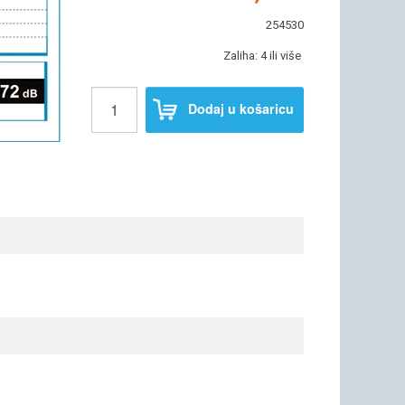
254530
Zaliha: 4 ili više
Dodaj u košaricu