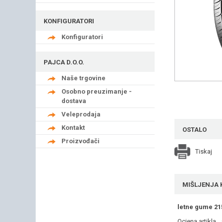
KONFIGURATORI
Konfiguratori
PAJCA D.O.O.
Naše trgovine
Osobno preuzimanje -
dostava
Veleprodaja
Kontakt
OSTALO
Proizvođači
Tiskaj
MIŠLJENJA 
letne gume 21
Ocjena artikla