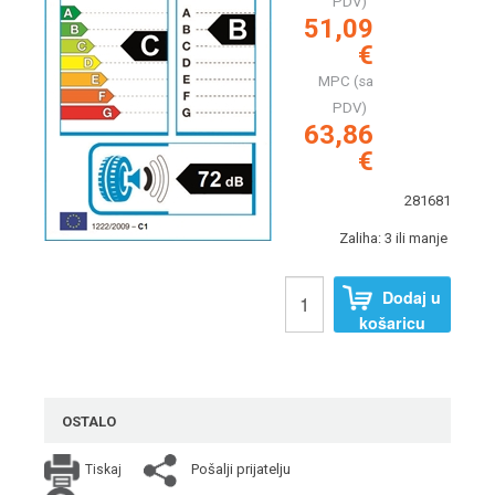
PDV)
51,09
€
MPC (sa
PDV)
63,86
€
281681
Zaliha: 3 ili manje
Dodaj u
košaricu
OSTALO
Pošalji prijatelju
Tiskaj