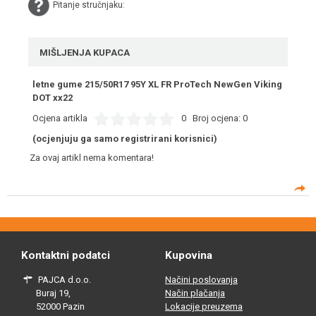
Pitanje stručnjaku:
MIŠLJENJA KUPACA
letne gume 215/50R17 95Y XL FR ProTech NewGen Viking
DOT xx22
Ocjena artikla
0
Broj ocjena:
0
(ocjenjuju ga samo registrirani korisnici)
Za ovaj artikl nema komentara!
Kontaktni podatci
Kupovina
PAJCA d.o.o.
Načini poslovanja
Buraj 19,
Način plačanja
52000 Pazin
Lokacije preuzema