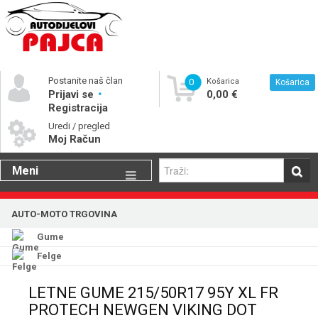
Postanite naš član
0
Košarica
Košarica
Prijavi se
0,00 €
Registracija
Uredi / pregled
Moj Račun
Meni
Gume
AUTO-MOTO TRGOVINA
Motorna ulja
Gume
Katalog rezervnih dijelova
Felge
LETNE GUME 215/50R17 95Y XL FR
PROTECH NEWGEN VIKING DOT