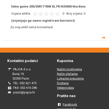
letne gume 205/55R17 95W XL FR NS9000 Nordexx
Ocjena artikla
0
Broj ocjena:
0
(ocjenjuju ga samo registrirani korisnici)
Za ovaj artikl nema komentara!
Kontaktni podatci
Kupovina
PAJCA d.o.o.
Načini poslovanja
Buraj 19,
Način plačanja
52000 Pazin
Lokacije preuzema
TEL: 052 621 475
Dostava
FAX: 052 616 286
Veleprodaja
pazin@pajca.hr
Pratite nas
Facebook