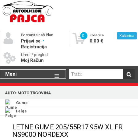
Postanite naš član
0
Košarica
Košarica
Prijavi se
0,00 €
Registracija
Uredi / pregled
Moj Račun
Meni
Gume
AUTO-MOTO TRGOVINA
Motorna ulja
Gume
Katalog rezervnih dijelova
Felge
LETNE GUME 205/55R17 95W XL FR
NS9000 NORDEXX