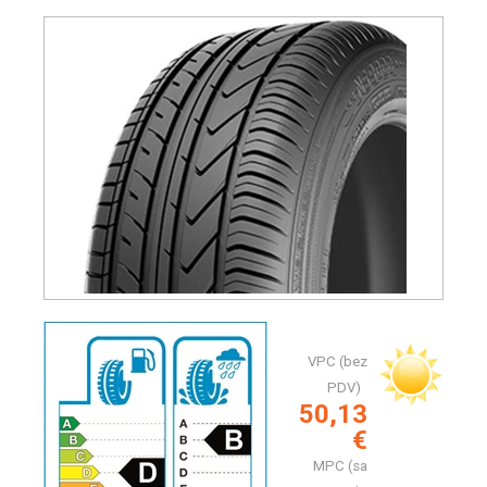
VPC (bez
PDV)
50,13
€
MPC (sa