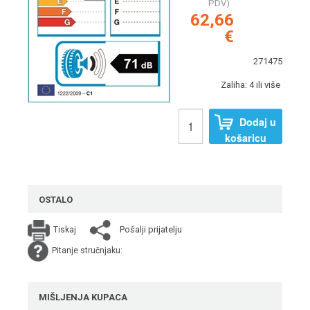
PDV)
62,66
€
271475
Zaliha: 4 ili više
Dodaj u
košaricu
OSTALO
Pošalji prijatelju
Tiskaj
Pitanje stručnjaku:
MIŠLJENJA KUPACA