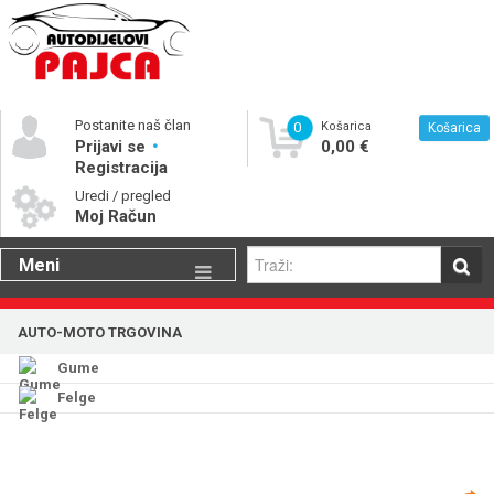
Postanite naš član
0
Košarica
Košarica
Prijavi se
0,00 €
Registracija
Uredi / pregled
Moj Račun
Meni
Gume
AUTO-MOTO TRGOVINA
Motorna ulja
Gume
Katalog rezervnih dijelova
Felge