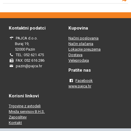
Kontaktni podatci
Kupovina
PAJCA d.o.o.
Načini poslovanja
Buraj 19,
Način plačanja
52000 Pazin
Lokacije preuzema
TEL: 052 621 475
Dostava
FAX: 052 616 286
Veleprodaja
pazin@pajca.hr
Pratite nas
Facebook
www.pajca.hr
Korisni linkovi
Trgovine z avtodeli
Mreža servisov B.H.S.
Zaposlitev
Kontakt