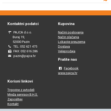
Kontaktni podatci
Kupovina
PAJCA d.o.o.
Načini poslovanja
Buraj 19,
Način plačanja
52000 Pazin
Lokacije preuzema
TEL: 052 621 475
Dostava
FAX: 052 616 286
Veleprodaja
pazin@pajca.hr
Pratite nas
Facebook
www.pajca.hr
Korisni linkovi
Trgovine z avtodeli
Mreža servisov B.H.S.
Zaposlitev
Kontakt