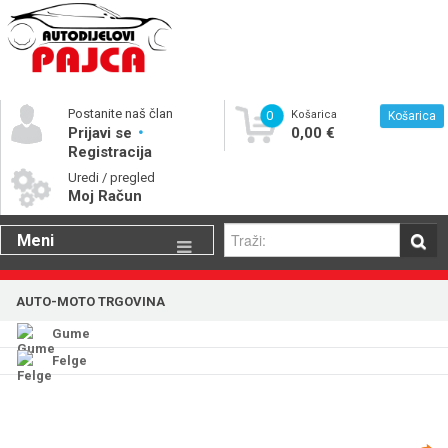
Postanite naš član
0
Košarica
Košarica
Prijavi se
0,00 €
Registracija
Uredi / pregled
Moj Račun
Meni
Gume
AUTO-MOTO TRGOVINA
Motorna ulja
Gume
Katalog rezervnih dijelova
Felge