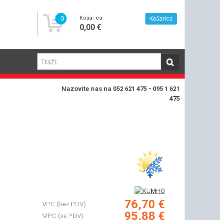
0
Košarica
Košarica
0,00 €
Nazovite nas na 052 621 475 - 095 1 621
475
76,70 €
VPC (bez PDV)
95,88 €
MPC (sa PDV)