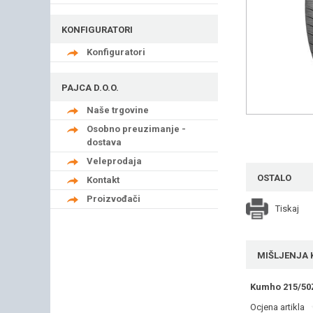
KONFIGURATORI
Konfiguratori
PAJCA D.O.O.
Naše trgovine
Osobno preuzimanje -
dostava
Veleprodaja
OSTALO
Kontakt
Proizvođači
Tiskaj
MIŠLJENJA 
Kumho 215/50
Ocjena artikla