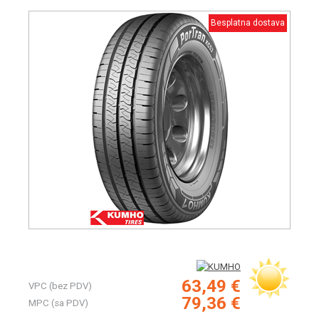
Besplatna dostava
63,49 €
VPC (bez PDV)
79,36 €
MPC (sa PDV)