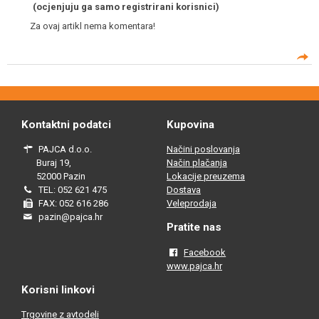
(ocjenjuju ga samo registrirani korisnici)
Za ovaj artikl nema komentara!
Kontaktni podatci
Kupovina
PAJCA d.o.o.
Načini poslovanja
Buraj 19,
Način plačanja
52000 Pazin
Lokacije preuzema
TEL: 052 621 475
Dostava
FAX: 052 616 286
Veleprodaja
pazin@pajca.hr
Pratite nas
Facebook
www.pajca.hr
Korisni linkovi
Trgovine z avtodeli