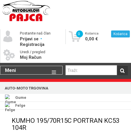
Postanite naš član
0
Košarica
Košarica
Prijavi se
0,00 €
Registracija
Uredi / pregled
Moj Račun
Meni
Gume
AUTO-MOTO TRGOVINA
Motorna ulja
Gume
Katalog rezervnih dijelova
Felge
KUMHO 195/70R15C PORTRAN KC53
104R