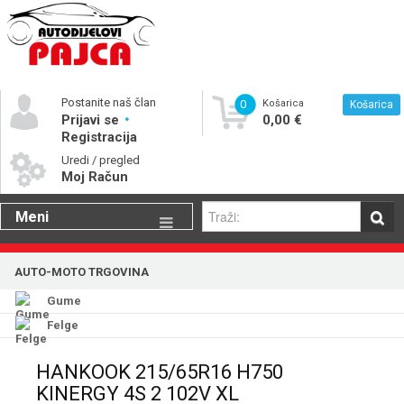
Postanite naš član
0
Košarica
Košarica
Prijavi se
0,00 €
Registracija
Uredi / pregled
Moj Račun
Meni
Gume
AUTO-MOTO TRGOVINA
Motorna ulja
Gume
Katalog rezervnih dijelova
Felge
HANKOOK 215/65R16 H750
KINERGY 4S 2 102V XL