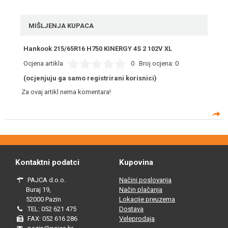
MIŠLJENJA KUPACA
Hankook 215/65R16 H750 KINERGY 4S 2 102V XL
Ocjena artikla
0
Broj ocjena:
0
(ocjenjuju ga samo registrirani korisnici)
Za ovaj artikl nema komentara!
Kontaktni podatci
Kupovina
PAJCA d.o.o.
Načini poslovanja
Buraj 19,
Način plačanja
52000 Pazin
Lokacije preuzema
TEL: 052 621 475
Dostava
FAX: 052 616 286
Veleprodaja