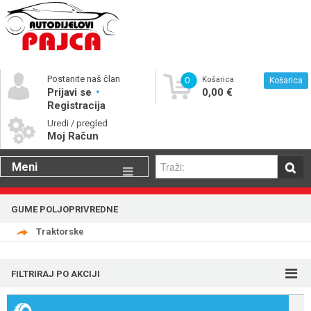
Postanite naš član
0
Košarica
Košarica
Prijavi se
0,00 €
Registracija
Uredi / pregled
Moj Račun
Meni
Gume
GUME POLJOPRIVREDNE
Motorna ulja
Traktorske
Katalog rezervnih dijelova
FILTRIRAJ PO AKCIJI