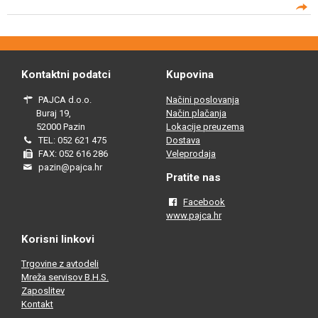
Kontaktni podatci
Kupovina
PAJCA d.o.o.
Načini poslovanja
Buraj 19,
Način plačanja
52000 Pazin
Lokacije preuzema
TEL: 052 621 475
Dostava
FAX: 052 616 286
Veleprodaja
pazin@pajca.hr
Pratite nas
Facebook
www.pajca.hr
Korisni linkovi
Trgovine z avtodeli
Mreža servisov B.H.S.
Zaposlitev
Kontakt