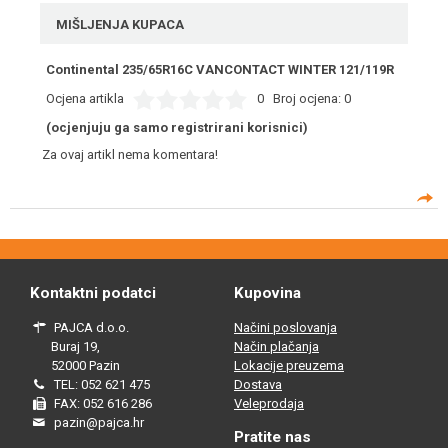
MIŠLJENJA KUPACA
Continental 235/65R16C VANCONTACT WINTER 121/119R
Ocjena artikla
0
Broj ocjena:
0
(ocjenjuju ga samo registrirani korisnici)
Za ovaj artikl nema komentara!
Kontaktni podatci
Kupovina
PAJCA d.o.o.
Načini poslovanja
Buraj 19,
Način plačanja
52000 Pazin
Lokacije preuzema
TEL: 052 621 475
Dostava
FAX: 052 616 286
Veleprodaja
pazin@pajca.hr
Pratite nas