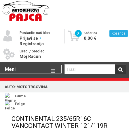
Postanite naš član
0
Košarica
Košarica
Prijavi se
0,00 €
Registracija
Uredi / pregled
Moj Račun
Meni
Gume
AUTO-MOTO TRGOVINA
Motorna ulja
Gume
Katalog rezervnih dijelova
Felge
CONTINENTAL 235/65R16C
VANCONTACT WINTER 121/119R