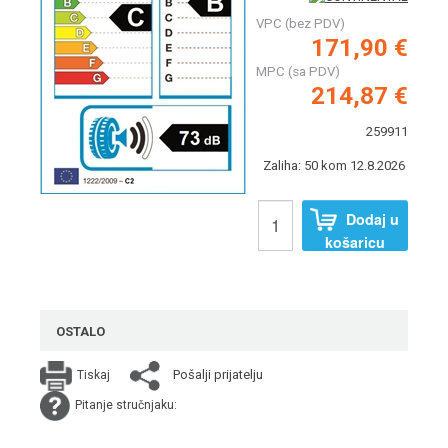
VPC (bez PDV)
171,90 €
MPC (sa PDV)
214,87 €
259911
Zaliha: 50 kom 12.8.2026
Dodaj u
košaricu
OSTALO
Pošalji prijatelju
Tiskaj
Pitanje stručnjaku: