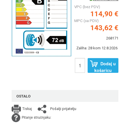
VPC (bez PDV)
114,90 €
MPC (sa PDV)
143,62 €
268171
Zaliha: 28 kom 12.8.2026
Dodaj u
košaricu
OSTALO
Pošalji prijatelju
Tiskaj
Pitanje stručnjaku: