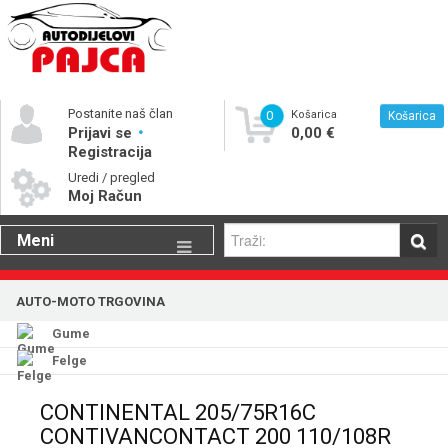
Postanite naš član
0
Košarica
Košarica
Prijavi se
0,00 €
Registracija
Uredi / pregled
Moj Račun
Meni
Gume
AUTO-MOTO TRGOVINA
Motorna ulja
Gume
Katalog rezervnih dijelova
Felge
CONTINENTAL 205/75R16C
CONTIVANCONTACT 200 110/108R