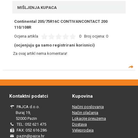
MIŠLJENJA KUPACA
Continental 205/75R16C CONTIVANCONTACT 200
110/108R
Ocjena artikla
0
Broj ocjena:
0
(ocjenjuju ga samo registrirani korisnici)
Za ovaj artikl nema komentara!
Kontaktni podatci
Kupovina
PAJCA d.o.o.
Načini poslovanja
Buraj 19,
Način plačanja
52000 Pazin
Lokacije preuzema
TEL: 052 621 475
Dostava
FAX: 052 616 286
Veleprodaja
pazin@pajca.hr