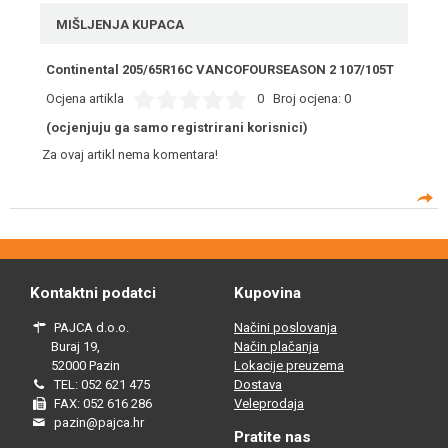
MIŠLJENJA KUPACA
Continental 205/65R16C VANCOFOURSEASON 2 107/105T
Ocjena artikla
0
Broj ocjena:
0
(ocjenjuju ga samo registrirani korisnici)
Za ovaj artikl nema komentara!
Kontaktni podatci
Kupovina
PAJCA d.o.o.
Načini poslovanja
Buraj 19,
Način plačanja
52000 Pazin
Lokacije preuzema
TEL: 052 621 475
Dostava
FAX: 052 616 286
Veleprodaja
pazin@pajca.hr
Pratite nas