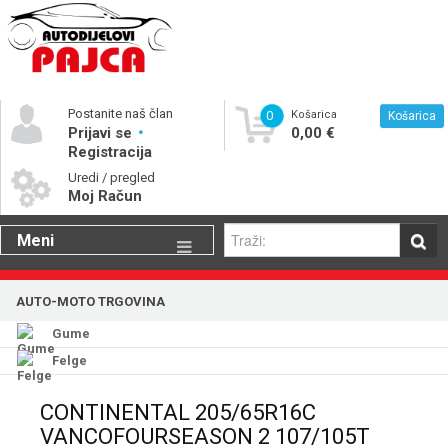
Postanite naš član
0
Košarica
Košarica
Prijavi se
0,00 €
Registracija
Uredi / pregled
Moj Račun
Meni
Gume
AUTO-MOTO TRGOVINA
Motorna ulja
Gume
Katalog rezervnih dijelova
Felge
CONTINENTAL 205/65R16C
VANCOFOURSEASON 2 107/105T