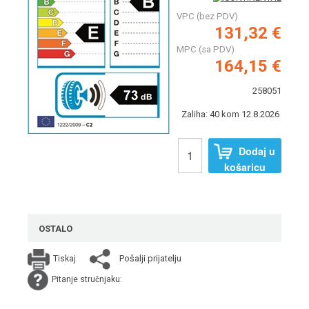
VPC (bez PDV)
131,32 €
MPC (sa PDV)
164,15 €
258051
Zaliha: 40 kom 12.8.2026
Dodaj u
košaricu
OSTALO
Pošalji prijatelju
Tiskaj
Pitanje stručnjaku: