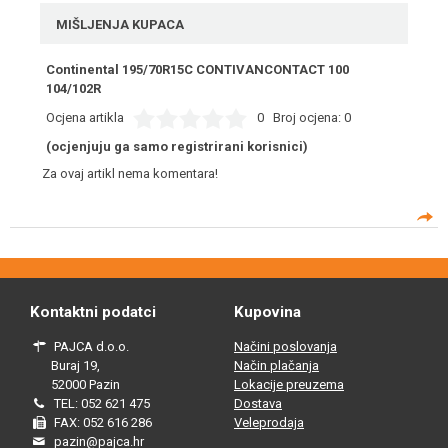
MIŠLJENJA KUPACA
Continental 195/70R15C CONTIVANCONTACT 100
104/102R
Ocjena artikla
0
Broj ocjena:
0
(ocjenjuju ga samo registrirani korisnici)
Za ovaj artikl nema komentara!
Kontaktni podatci
Kupovina
PAJCA d.o.o.
Načini poslovanja
Buraj 19,
Način plačanja
52000 Pazin
Lokacije preuzema
TEL: 052 621 475
Dostava
FAX: 052 616 286
Veleprodaja
pazin@pajca.hr