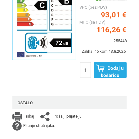
VPC (bez PDV)
93,01 €
MPC (sa PDV)
116,26 €
255448
Zaliha: 46 kom 13.8.2026
Dodaj u
košaricu
OSTALO
Pošalji prijatelju
Tiskaj
Pitanje stručnjaku: