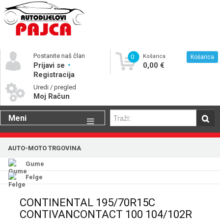
Postanite naš član
0
Košarica
Košarica
Prijavi se
0,00 €
Registracija
Uredi / pregled
Moj Račun
Meni
Gume
AUTO-MOTO TRGOVINA
Motorna ulja
Gume
Katalog rezervnih dijelova
Felge
CONTINENTAL 195/70R15C
CONTIVANCONTACT 100 104/102R