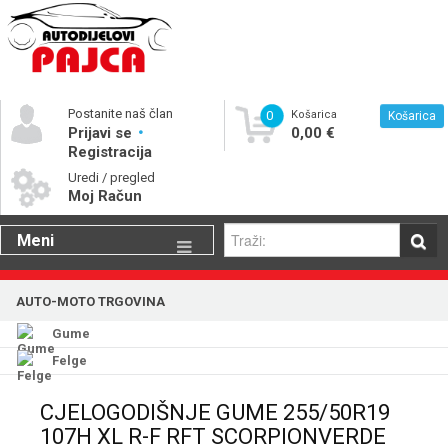
Postanite naš član
0
Košarica
Košarica
Prijavi se
0,00 €
Registracija
Uredi / pregled
Moj Račun
Meni
Gume
AUTO-MOTO TRGOVINA
Motorna ulja
Gume
Katalog rezervnih dijelova
Felge
CJELOGODIŠNJE GUME 255/50R19
107H XL R-F RFT SCORPIONVERDE