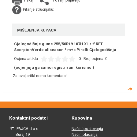
Pošalji prijatelju
Tiskaj
Pitanje stručnjaku:
MIŠLJENJA KUPACA
Cjelogodišnje gume 255/50R19 107H XL r-f RFT
ScorpionVerde allseason * m+s Pirelli Cjelogodišnja
Ocjena artikla
0
Broj ocjena:
0
(ocjenjuju ga samo registrirani korisnici)
Za ovaj artikl nema komentara!
Kontaktni podatci
Kupovina
PAJCA d.o.o.
Načini poslovanja
Buraj 19,
Način plačanja