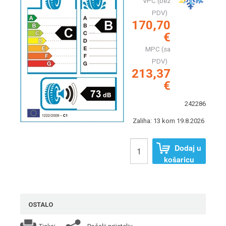
VPC (bez
PDV)
170,70
€
MPC (sa
PDV)
213,37
€
242286
Zaliha: 13 kom 19.8.2026
Dodaj u
košaricu
OSTALO