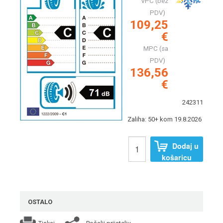
VPC (bez
PDV)
109,25
€
MPC (sa
PDV)
136,56
€
242311
Zaliha: 50+ kom 19.8.2026
Dodaj u
košaricu
OSTALO