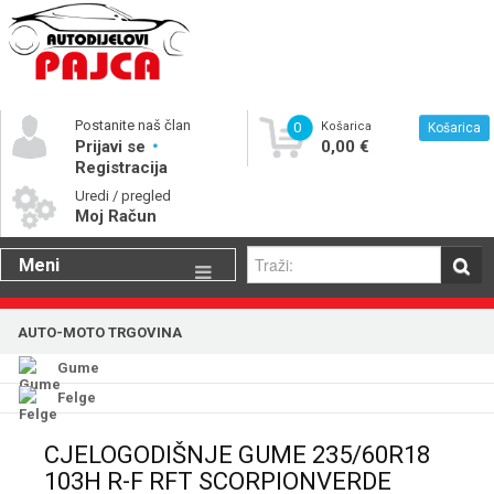
Postanite naš član
0
Košarica
Košarica
Prijavi se
0,00 €
Registracija
Uredi / pregled
Moj Račun
Meni
Gume
AUTO-MOTO TRGOVINA
Motorna ulja
Gume
Katalog rezervnih dijelova
Felge
CJELOGODIŠNJE GUME 235/60R18
103H R-F RFT SCORPIONVERDE