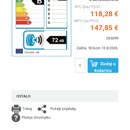
VPC (bez PDV)
118,28 €
MPC (sa PDV)
147,85 €
265099
Zaliha: 50 kom 13.8.2026
Dodaj u
košaricu
OSTALO
Pošalji prijatelju
Tiskaj
Pitanje stručnjaku: