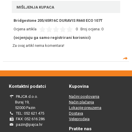
MIŠLJENJA KUPACA
Bridgestone 205/65R16C DURAVIS R660 ECO 107T
Ocjena artikla
0
Broj ocjena:
0
(ocjenjuju ga samo registrirani korisnici)
Za ovaj artikl nema komentara!
Kontaktni podatci
Kupovina
PAJCA d.o.o.
Načini poslovanja
Buraj 19,
Način plačanja
52000 Pazin
Lokacije preuzema
TEL: 052 621 475
Dostava
FAX: 052 616 286
Veleprodaja
pazin@pajca.hr
Pratite nas