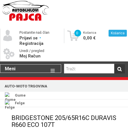
Postanite naš član
0
Košarica
Košarica
Prijavi se
0,00 €
Registracija
Uredi / pregled
Moj Račun
Meni
Gume
AUTO-MOTO TRGOVINA
Motorna ulja
Gume
Katalog rezervnih dijelova
Felge
BRIDGESTONE 205/65R16C DURAVIS
R660 ECO 107T