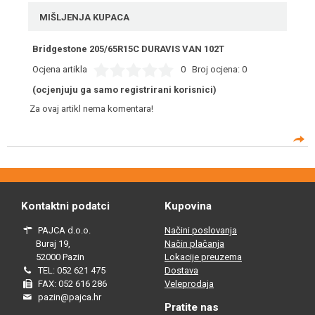
MIŠLJENJA KUPACA
Bridgestone 205/65R15C DURAVIS VAN 102T
Ocjena artikla
0
Broj ocjena:
0
(ocjenjuju ga samo registrirani korisnici)
Za ovaj artikl nema komentara!
Kontaktni podatci
Kupovina
PAJCA d.o.o.
Načini poslovanja
Buraj 19,
Način plačanja
52000 Pazin
Lokacije preuzema
TEL: 052 621 475
Dostava
FAX: 052 616 286
Veleprodaja
pazin@pajca.hr
Pratite nas