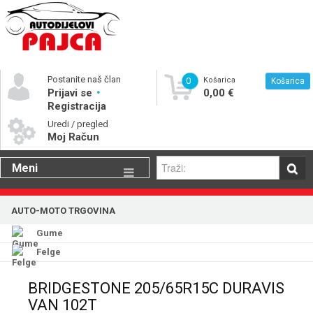
Postanite naš član
0
Košarica
Košarica
Prijavi se
0,00 €
Registracija
Uredi / pregled
Moj Račun
Meni
Gume
AUTO-MOTO TRGOVINA
Motorna ulja
Gume
Katalog rezervnih dijelova
Felge
BRIDGESTONE 205/65R15C DURAVIS
VAN 102T