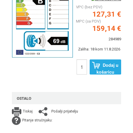
VPC (bez PDV)
127,31 €
MPC (sa PDV)
159,14 €
284989
Zaliha: 18 kom 11.8.2026
Dodaj u
košaricu
OSTALO
Pošalji prijatelju
Tiskaj
Pitanje stručnjaku: