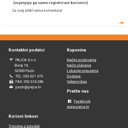
(ocjenjuju ga samo registrirani korisnici)
Za ovaj artikl nema komentara!
Kontaktni podatci
Kupovina
PAJCA d.o.o.
Načini poslovanja
Buraj 19,
Način plačanja
52000 Pazin
Lokacije preuzema
TEL: 052 621 475
Dostava
FAX: 052 616 286
Veleprodaja
pazin@pajca.hr
Pratite nas
Facebook
www.pajca.hr
Korisni linkovi
Trgovine z avtodeli