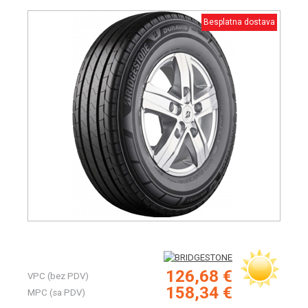
Besplatna dostava
126,68 €
VPC (bez PDV)
158,34 €
MPC (sa PDV)