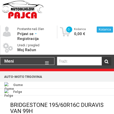
Postanite naš član
0
Košarica
Košarica
Prijavi se
0,00 €
Registracija
Uredi / pregled
Moj Račun
Meni
Gume
AUTO-MOTO TRGOVINA
Motorna ulja
Gume
Katalog rezervnih dijelova
Felge
BRIDGESTONE 195/60R16C DURAVIS
VAN 99H