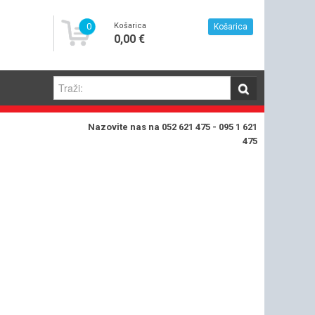
0
Košarica
Košarica
0,00 €
Nazovite nas na 052 621 475 - 095 1 621
475